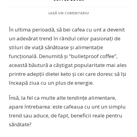
LA
LASĂ UN COMENTARIU
CAFEA
CU
În ultima perioadă, să bei cafea cu unt a devenit
UNT:
TREND
un adevărat trend în rândul celor pasionați de
SAU
stiluri de viață sănătoase și alimentație
BENEFICIU
REAL
funcțională. Denumită și “bulletproof coffee”,
PENTRU
această băutură a câștigat popularitate mai ales
SĂNĂTATE?
printre adepții dietei keto și cei care doresc să își
înceapă ziua cu un plus de energie.
Însă, la fel ca multe alte tendințe alimentare,
apare întrebarea: este cafeaua cu unt un simplu
trend sau aduce, de fapt, beneficii reale pentru
sănătate?