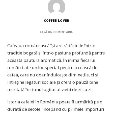
COFFEE LOVER
LA
LASĂ UN COMENTARIU
AROMA
TRADIȚIEI:
Cafeaua românească își are rădăcinile într-o
CAFEAUA
ROMÂNEASCĂ
tradiție bogată și într-o pasiune profundă pentru
–
această băutură aromatică. În inima fiecărui
POVESTEA
ȘI
român bate un loc special pentru o ceașcă de
GUSTUL
cafea, care nu doar îndulcește diminețile, ci și
UNEI
CULTURI
întreține legături sociale și oferă o pauză bine
meritată în ritmul agitat al vieții de zi cu zi.
Istoria cafelei în România poate fi urmărită pe o
durată de secole, începând cu primele importuri