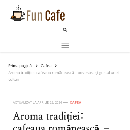
Fun Cafe
blog pentru iubitorii de
cafea
Prima pagină
Cafea
Aroma tradiției: cafeaua românească – povestea și gustul unei
culturi
ACTUALIZAT LA
APRILIE 25, 2024
CAFEA
Aroma tradiției:
cafeaua românească –