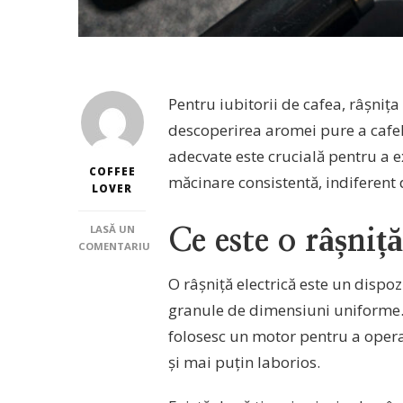
Pentru iubitorii de cafea, râșnița
descoperirea aromei pure a cafel
adecvate este crucială pentru a 
COFFEE
măcinare consistentă, indiferent d
LOVER
LASĂ UN
Ce este o râșniță
COMENTARIU
LA
CE
O râșniță electrică este un dispo
ESTE
granule de dimensiuni uniforme. 
RÂȘNIȚA
ELECTRICĂ
folosesc un motor pentru a oper
ȘI
și mai puțin laborios.
CUM
SĂ
O