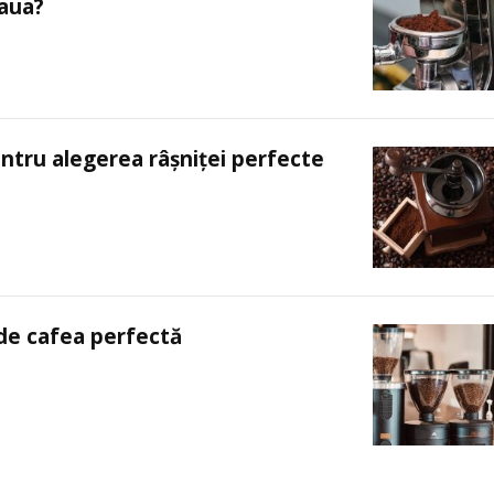
eaua?
ntru alegerea râșniței perfecte
 de cafea perfectă