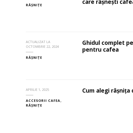
care râșnești caf
RÂȘNIȚE
Ghidul complet pe
ACTUALIZAT LA
OCTOMBRIE 22, 2024
pentru cafea
RÂȘNIȚE
Cum alegi râșnița
APRILIE 1, 2025
ACCESORII CAFEA
RÂȘNIȚE