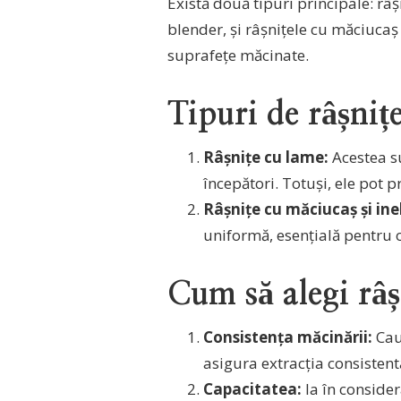
Există două tipuri principale: râș
ALEGI
blender, și râșnițele cu măciucaș
PE
CEA
suprafețe măcinate.
MAI
BUNĂ
Tipuri de râșnițe
Râșnițe cu lame:
Acestea su
începători. Totuși, ele pot 
Râșnițe cu măciucaș și inel
uniformă, esențială pentru o
Cum să alegi râș
Consistența măcinării:
Cau
asigura extracția consistent
Capacitatea:
Ia în conside