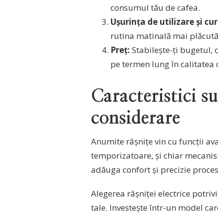
consumul tău de cafea.
Ușurința de utilizare și cu
rutina matinală mai plăcută
Preț:
Stabilește-ți bugetul, d
pe termen lung în calitatea c
Caracteristici s
considerare
Anumite râșnițe vin cu funcții ava
temporizatoare, și chiar mecanism
adăuga confort și precizie proces
Alegerea râșniței electrice potriv
tale. Investește într-un model car