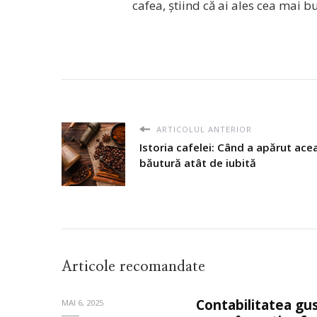
cafea, știind că ai ales cea mai bu
ARTICOLUL ANTERIOR
Istoria cafelei: Când a apărut ace
băutură atât de iubită
Articole recomandate
Contabilitatea gu
MAI 6, 2025