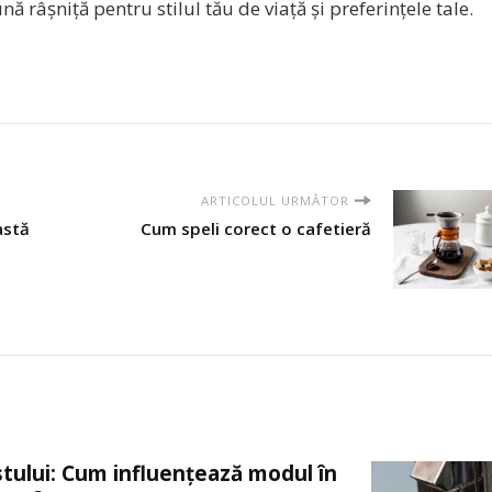
nă râșniță pentru stilul tău de viață și preferințele tale.
ARTICOLUL URMĂTOR
astă
Cum speli corect o cafetieră
stului: Cum influențează modul în