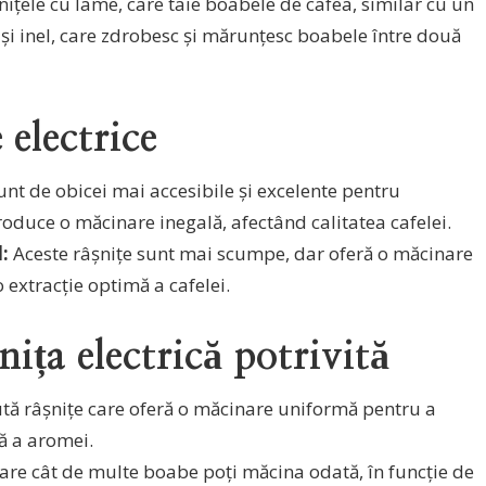
nițele cu lame, care taie boabele de cafea, similar cu un
 și inel, care zdrobesc și mărunțesc boabele între două
 electrice
nt de obicei mai accesibile și excelente pentru
produce o măcinare inegală, afectând calitatea cafelei.
:
Aceste râșnițe sunt mai scumpe, dar oferă o măcinare
 extracție optimă a cafelei.
nița electrică potrivită
tă râșnițe care oferă o măcinare uniformă pentru a
ă a aromei.
rare cât de multe boabe poți măcina odată, în funcție de