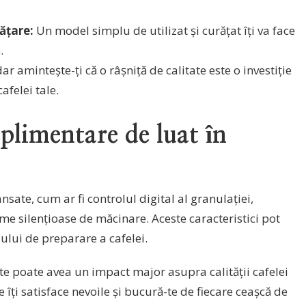
rățare:
Un model simplu de utilizat și curățat îți va face
.
ar amintește-ți că o râșniță de calitate este o investiție
afelei tale.
uplimentare de luat în
nsate, cum ar fi controlul digital al granulației,
e silențioase de măcinare. Aceste caracteristici pot
ului de preparare a cafelei.
ite poate avea un impact major asupra calității cafelei
e îți satisface nevoile și bucură-te de fiecare ceașcă de