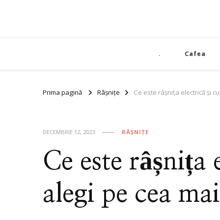
.
Cafea
Prima pagină
Râșnițe
Ce este râșnița electrică și 
DECEMBRIE 12, 2023
RÂȘNIȚE
Ce este râșnița 
alegi pe cea ma